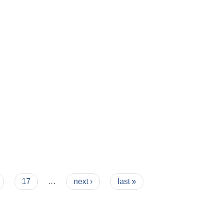
17
…
next ›
last »