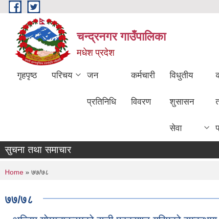
Skip to main content
चन्द्रनगर गाउँपालिका
मधेश प्रदेश
गृहपृष्ठ
परिचय
जन
कर्मचारी
विधुतीय
क
प्रतिनिधि
विवरण
शुसासन
सेवा
सुचना तथा समाचार
You are here
Home
» ७७/७८
७७/७८