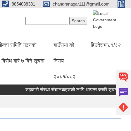
9854038381
chandranagar111@gmail.com
Search form
Search
ोक्ता समिति गठनको
गाउँसभा को
हिउदेसभा८१/८२
 विरोध बारे ७ दिने सूचना
निर्णय
२०८१/०८२
सहकारी संस्था संचालकहरुको लागि अत्यन्त जरुरि सूचना |
सामाज