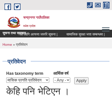
Skip to main content
चन्द्रनगर गाउँपालिका
मधेश प्रदेश
सुचना तथा समाचार
ा संचालकहरुको लागि अत्यन्त जरुरि सूचना |
सामाजिक सुरक्षा भत्ता सम्बन्धमा |
सा
You are here
Home
» प्रतिवेदन
प्रतिवेदन
Has taxonomy term
आर्थिक वर्ष
केहि पनि भेटिएन ।