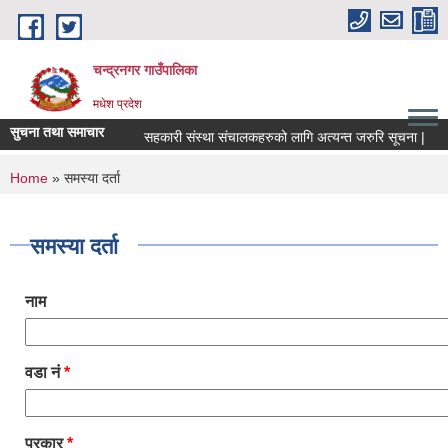
Skip to main content
चन्द्रनगर गाउँपालिका
मधेश प्रदेश
सुचना तथा समाचार
सहकारी संस्था संचालकहरुको लागि अत्यन्त जरुरि सूचना |
स
You are here
Home
» समस्या दर्ता
समस्या दर्ता
नाम
वडा नं
*
प्रकार
*