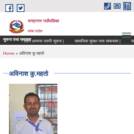
Skip to main content
चन्द्रनगर गाउँपालिका
मधेश प्रदेश
सुचना तथा समाचार
चालकहरुको लागि अत्यन्त जरुरि सूचना |
सामाजिक सुरक्षा भत्ता सम्बन्धमा |
सामाज
You are here
Home
» अविनाश कु.महतो
अविनाश कु.महतो