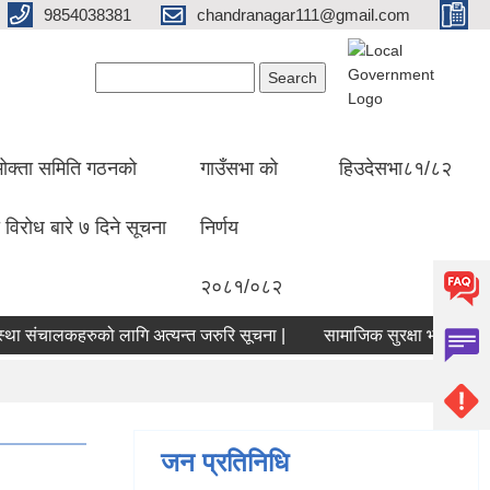
9854038381
chandranagar111@gmail.com
Search form
Search
ोक्ता समिति गठनको
गाउँसभा को
हिउदेसभा८१/८२
 विरोध बारे ७ दिने सूचना
निर्णय
२०८१/०८२
चालकहरुको लागि अत्यन्त जरुरि सूचना |
सामाजिक सुरक्षा भत्ता सम्बन्धमा |
जन प्रतिनिधि