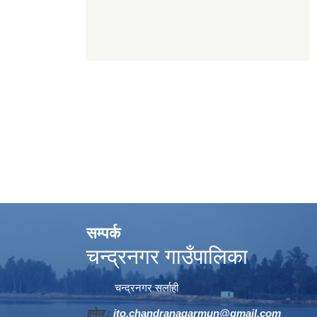
सम्पर्क
चन्द्रनगर गाउँपालिका
चन्द्रनगर सर्लाही
इमेल :
ito.chandranagarmun@gmail.com