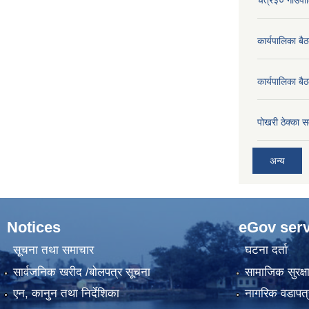
कार्यपालिका ब
कार्यपालिका बै
पोखरी ठेक्का सम
अन्य
Notices
eGov serv
सूचना तथा समाचार
घटना दर्ता
सार्वजनिक खरीद /बोलपत्र सूचना
सामाजिक सुरक्ष
एन, कानुन तथा निर्देशिका
नागरिक वडापत्