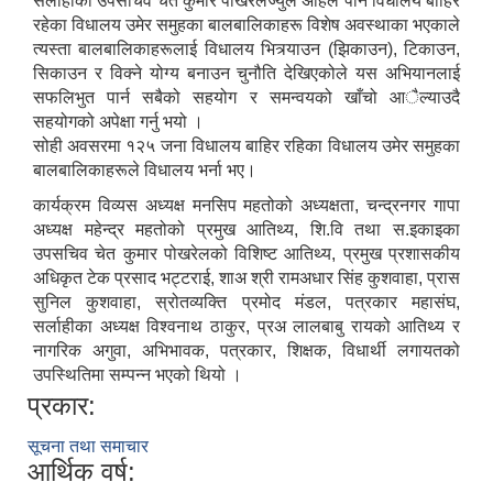
सर्लाहीका उपसचिव चेत कुमार पोखरेलज्युले अहिले पनि विधालय बाहिर
रहेका विधालय उमेर समुहका बालबालिकाहरू विशेष अवस्थाका भएकाले
त्यस्ता बालबालिकाहरूलाई विधालय भित्र्याउन (झिकाउन), टिकाउन,
सिकाउन र विक्ने योग्य बनाउन चुनौति देखिएकोले यस अभियानलाई
सफलिभुत पार्न सबैको सहयोग र समन्वयको खाँचो आैल्याउदै
सहयोगको अपेक्षा गर्नु भयो ।
सोही अवसरमा १२५ जना विधालय बाहिर रहिका विधालय उमेर समुहका
बालबालिकाहरूले विधालय भर्ना भए।
कार्यक्रम विव्यस अध्यक्ष मनसिप महतोको अध्यक्षता, चन्द्रनगर गापा
अध्यक्ष महेन्द्र महतोको प्रमुख आतिथ्य, शि.वि तथा स.इकाइका
उपसचिव चेत कुमार पोखरेलको विशिष्ट आतिथ्य, प्रमुख प्रशासकीय
अधिकृत टेक प्रसाद भट्टराई, शाअ श्री रामअधार सिंह कुशवाहा, प्रास
सुनिल कुशवाहा, स्रोतव्यक्ति प्रमोद मंडल, पत्रकार महासंघ,
सर्लाहीका अध्यक्ष विश्वनाथ ठाकुर, प्रअ लालबाबु रायको आतिथ्य र
नागरिक अगुवा, अभिभावक, पत्रकार, शिक्षक, विधार्थी लगायतको
उपस्थितिमा सम्पन्न भएको थियो ।
प्रकार:
सूचना तथा समाचार
आर्थिक वर्ष: