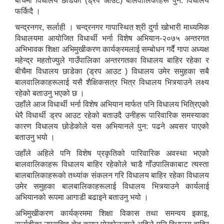
बीचैमा विधालय छाडेका (ड्रप आउट) बालवालिकाहरू पुन: विधालय
फर्किदै ।
चन्द्रनगर, सर्लाही । चन्द्रनगर गापास्थित श्री दुर्गा खोभारी माध्यमिक
विधालयमा आयोजित विधार्थी भर्ना विशेष अभियान-२०७५ अन्तरगत
अभिभावक शिक्षा अभिमुखीकरण कार्यक्रमलाई सम्बोधन गर्दै गापा अध्यक्ष
महेन्द्र महतोज्युले गाउँपालिका अन्तरगतका विधालय बाहिर रहेका र
बीचैमा विधालय छाडेका (ड्रप आउट ) विधालय उमेर समुहका सबै
बालवालिकाहरूलाई यसै शैक्षिकसत्र भित्र विधालय भित्र्याउने लक्ष्य
रहेको बताउनु भएको छ ।
उहाँले आज विधार्थी भर्ना विशेष अभियान मार्फत पनि विधालय भित्रिएको
धेरै विधार्थी ड्रप आउट रहेको बताउदै उनीहरू पारिवारिक समस्याका
कारण विधालय छोडेकोले यस अभियानले पुन: पढने अवसर पाएको
बताउनु भयो ।
उहाँले अहिले पनि विशेष प्रकृतिको पारिवारिक अवस्था भएको
बालवालिकाहरू विधालय बाहिर रहेकोले चाडै गाँउपालिकाबाट त्यस्ता
बालबालिकाहरूको तथ्यांक संकलन गरि विधालय बाहिर रहेका विधालय
उमेर समुहका बालबालिकाहरूलाई विधालय भित्र्याउने कार्यलाई
अभियानको रूपमा आगाडी बढाइने बताउनु भयो ।
अभिमुखीकरण कार्यक्रममा शिक्षा विकास तथा समन्वय इकाइ,