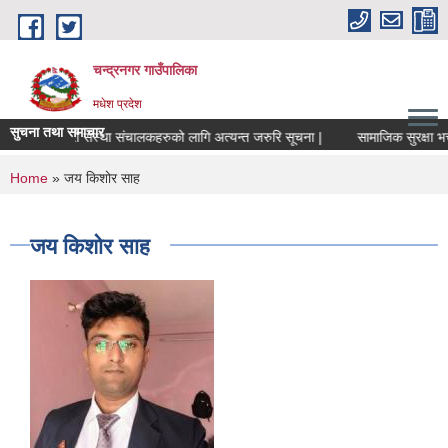
Skip to main content
चन्द्रनगर गाउँपालिका
मधेश प्रदेश
सुचना तथा समाचार
सहकारी संस्था संचालकहरुको लागि अत्यन्त जरुरि सूचना |
सामाजिक सुरक्षा भत्ता स
You are here
Home
» जय किशोर साह
जय किशोर साह