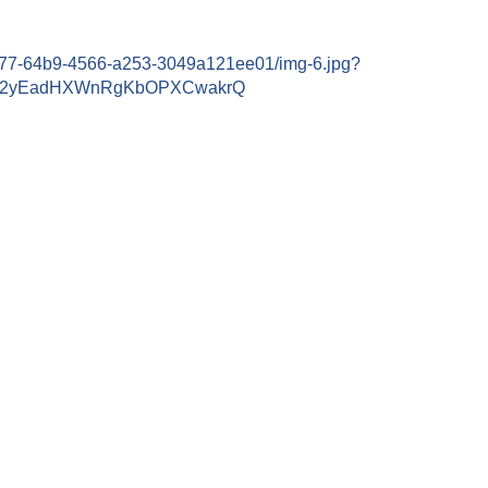
2577-64b9-4566-a253-3049a121ee01/img-6.jpg?
aj2yEadHXWnRgKbOPXCwakrQ