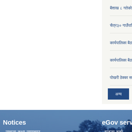
बैशाख ८ गतेको 
चैत्र३० गाउँपाल
कार्यपालिका ब
कार्यपालिका बै
पोखरी ठेक्का सम
अन्य
Notices
eGov serv