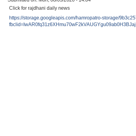
Click for rajdhani daily news
https://storage.googleapis.com/hamropatro-storage/9b3c
fbclid=IwAR0fq31z6XHmu70wF2kVAUGYgu09ab0H3BJ