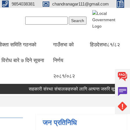
9854038381
chandranagar111@gmail.com
Search form
Search
ोक्ता समिति गठनको
गाउँसभा को
हिउदेसभा८१/८२
 विरोध बारे ७ दिने सूचना
निर्णय
२०८१/०८२
सहकारी संस्था संचालकहरुको लागि अत्यन्त जरुरि सूचना |
सामा
जन प्रतिनिधि