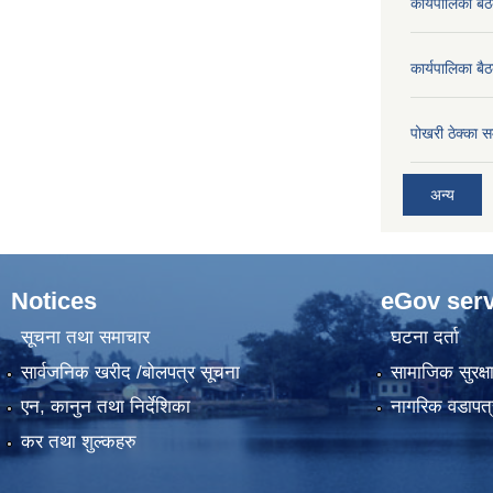
कार्यपालिका ब
कार्यपालिका बै
पोखरी ठेक्का सम
अन्य
Notices
eGov serv
सूचना तथा समाचार
घटना दर्ता
सार्वजनिक खरीद /बोलपत्र सूचना
सामाजिक सुरक्ष
एन, कानुन तथा निर्देशिका
नागरिक वडापत्
कर तथा शुल्कहरु