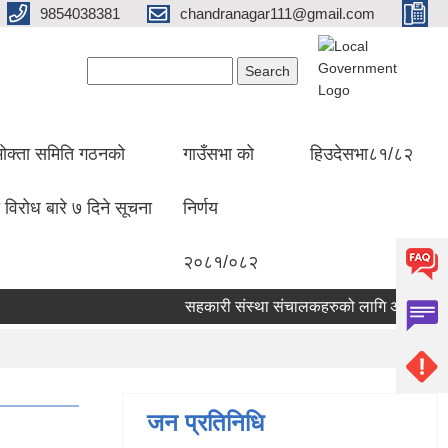
9854038381
chandranagar111@gmail.com
Search form
Search
ोक्ता समिति गठनको
गाउँसभा को
हिउदेसभा८१/८२
 विरोध बारे ७ दिने सूचना
निर्णय
२०८१/०८२
सहकारी संस्था संचालकहरुको लागि अत्यन्त जरुरि सूच
जन प्रतिनिधि