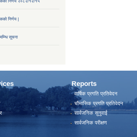
ैठकको निर्णय २०८२/१२/१५
ठकको निर्णय |
म्न्धि सूचना
ices
Reports
वार्षिक प्रगति प्रतिवेदन
ा
चौमासिक प्रगति प्रतिवेदन
र
सार्वजनिक सुनुवाई
सार्वजनिक परीक्षण