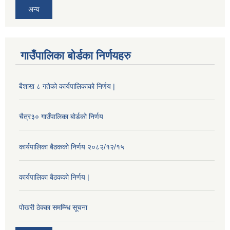
अन्य
गाउँपालिका बोर्डका निर्णयहरु
बैशाख ८ गतेको कार्यपालिकाको निर्णय |
चैत्र३० गाउँपालिका बोर्डको निर्णय
कार्यपालिका बैठकको निर्णय २०८२/१२/१५
कार्यपालिका बैठकको निर्णय |
पोखरी ठेक्का समम्न्धि सूचना