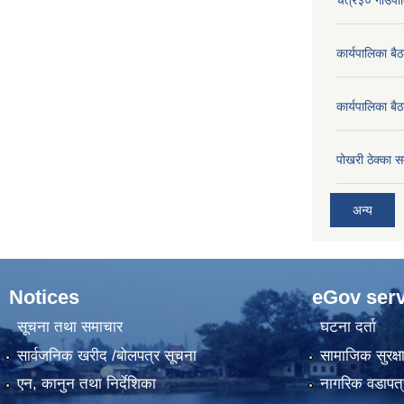
कार्यपालिका ब
कार्यपालिका बै
पोखरी ठेक्का सम
अन्य
Notices
eGov serv
सूचना तथा समाचार
घटना दर्ता
सार्वजनिक खरीद /बोलपत्र सूचना
सामाजिक सुरक्ष
एन, कानुन तथा निर्देशिका
नागरिक वडापत्