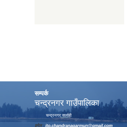
सम्पर्क
चन्द्रनगर गाउँपालिका
चन्द्रनगर सर्लाही
इमेल :
ito.chandranagarmun@gmail.com