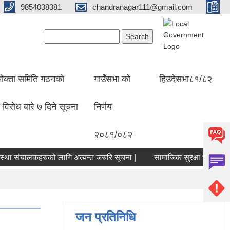
9854038381
chandranagar111@gmail.com
Search form
Search
ोक्ता समिति गठनको
गाउँसभा को
हिउदेसभा८१/८२
 विरोध बारे ७ दिने सूचना
निर्णय
२०८१/०८२
ंचालकहरुको लागि अत्यन्त जरुरि सूचना |
सामाजिक सुरक्षा भत्ता सम्बन्धमा |
जन प्रतिनिधि