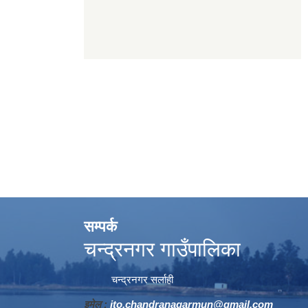
सम्पर्क
चन्द्रनगर गाउँपालिका
चन्द्रनगर सर्लाही
इमेल :
ito.chandranagarmun@gmail.com