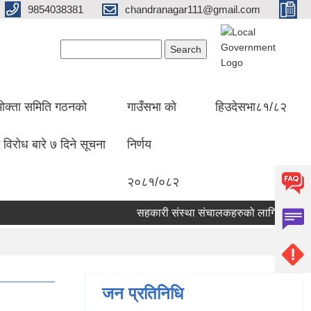
9854038381
chandranagar111@gmail.com
Search form
Search
ोक्ता समिति गठनको
गाउँसभा को
हिउदेसभा८१/८२
 विरोध बारे ७ दिने सूचना
निर्णय
२०८१/०८२
सहकारी संस्था संचालकहरुको लागि अत्यन्त जरुरि 
जन प्रतिनिधि