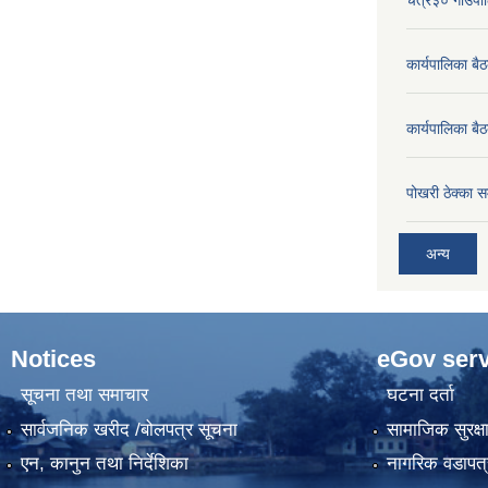
कार्यपालिका ब
कार्यपालिका बै
पोखरी ठेक्का सम
अन्य
Notices
eGov serv
सूचना तथा समाचार
घटना दर्ता
सार्वजनिक खरीद /बोलपत्र सूचना
सामाजिक सुरक्ष
एन, कानुन तथा निर्देशिका
नागरिक वडापत्